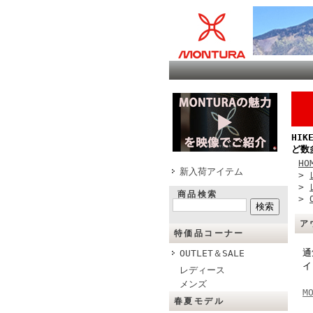
HI
ど数
HO
新入荷アイテム
>
>
商品検索
>
ア
特価品コーナー
通
OUTLET＆SALE
イ
レディース
メンズ
M
春夏モデル