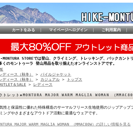
カートをみる
｜
マイページへログイン
｜
ご利用案内
｜
KE-MONTURA STOREでは登山、クライミング、トレッキング、バックカ
多くのモントゥーラ 登山用品を取り揃えたオンラインストアです。
ME
レディース（秋冬）
>
パイルジャケット
レディース（秋冬）
>
カジュアル
>
トップス
OUTLET＆SALE
>
レディース
ウトレット◆MONTURA MAJOR WARM MAGLIA WOMAN （MMAC8
気性と保温性に優れた特殊構造のサーマルフリース生地使用のジップアップ
ミングやさまざまなアウトドア活動に最適なウェアです。
ONTURA MAJOR WARM MAGLIA WOMAN （MMAC80W）の詳しい情報を見る