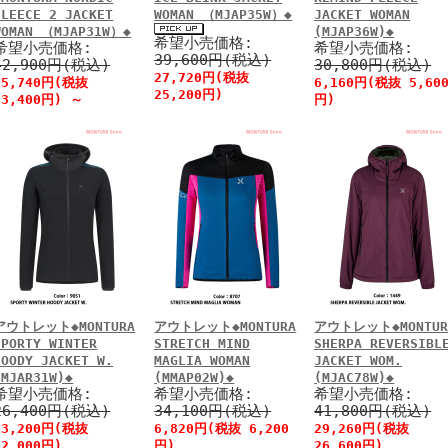
FLEECE 2 JACKET
WOMAN （MJAP35W）◆
JACKET WOMAN
WOMAN （MJAP31W）◆
(MJAP36W)◆
希望小売価格:
希望小売価格:
希望小売価格:
39,600円(税込)
42,900円(税込)
30,800円(税込)
27,720円(税抜
25,740円(税抜
6,160円(税抜 5,60
25,200円)
23,400円)
～
円)
アウトレット◆MONTURA
アウトレット◆MONTURA
アウトレット◆MONTUR
SPORTY WINTER
STRETCH MIND
SHERPA REVERSIBL
HOODY JACKET W.
MAGLIA WOMAN
JACKET WOM.
(MJAR31W)◆
(MMAP02W)◆
(MJAC78W)◆
希望小売価格:
希望小売価格:
希望小売価格:
26,400円(税込)
34,100円(税込)
41,800円(税込)
13,200円(税抜
6,820円(税抜 6,200
29,260円(税抜
12,000円)
円)
26,600円)