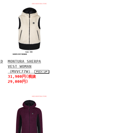
ID
MONTURA SHERPA
VEST WOMAN
（MVVC77W）
31,900円(税抜
29,000円)