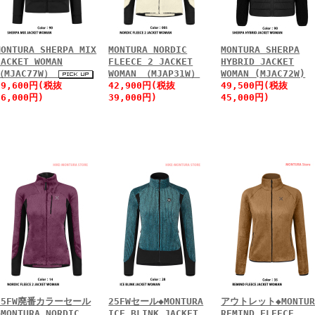
MONTURA SHERPA MIX
MONTURA NORDIC
MONTURA SHERPA
JACKET WOMAN
FLEECE 2 JACKET
HYBRID JACKET
（MJAC77W）
WOMAN （MJAP31W）
WOMAN (MJAC72W)
39,600円(税抜
42,900円(税抜
49,500円(税抜
36,000円)
39,000円)
45,000円)
25FW廃番カラーセール
25FWセール◆MONTURA
アウトレット◆MONTUR
◆MONTURA NORDIC
ICE BLINK JACKET
REMIND FLEECE