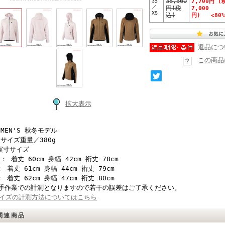
35
38,500
7,700円 (
／
円(税
7,000
XS
込)
円) <80%
返品につ
この商品
拡大表示
OMEN'S 秋冬モデル
Sサイズ重量／380g
実寸サイズ
S： 着丈 60cm 身幅 42cm 裄丈 78cm
： 着丈 61cm 身幅 44cm 裄丈 79cm
： 着丈 62cm 身幅 47cm 裄丈 80cm
手作業での計測となりますので若干の誤差はご了承ください。
イズの計測方法についてはこちら
関連商品