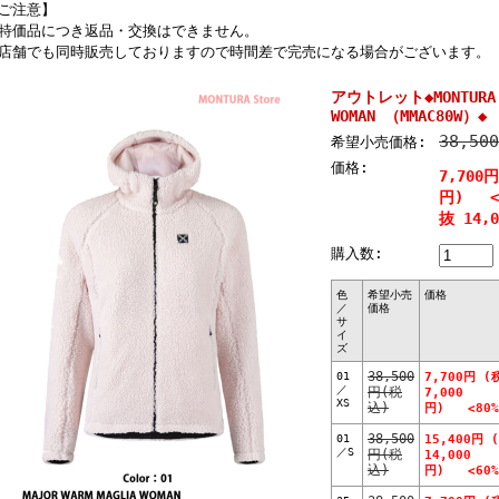
ご注意】
特価品につき返品・交換はできません。
店舗でも同時販売しておりますので時間差で完売になる場合がございます。
アウトレット◆MONTURA M
WOMAN （MMAC80W）◆
38,50
希望小売価格:
価格:
7,700
円) <8
抜 14,
購入数:
色
希望小売
価格
／
価格
サ
イ
ズ
01
38,500
7,700円 (
／
円(税
7,000
XS
込)
円) <80%
01
38,500
15,400円 
／S
円(税
14,000
込)
円) <60%