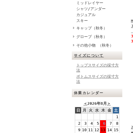
ミッドレイヤー
シャツ/アンダー
カジュアル
スキー
キャップ（秋冬）
グローブ（秋冬）
その他小物 （秋冬）
サイズについて
トップスサイズの採寸方
法
ボトムスサイズの採寸方
法
休業カレンダー
＜
2026年8月
＞
日
月
火
水
木
金
土
1
2
3
4
5
6
7
8
9
10
11
12
13
14
15