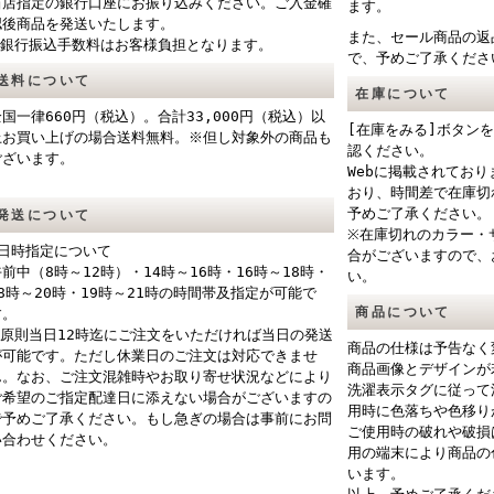
当店指定の銀行口座にお振り込みください。ご入金確
ます。
認後商品を発送いたします。
また、セール商品の返
※銀行振込手数料はお客様負担となります。
で、予めご了承くださ
送料について
在庫について
全国一律660円（税込）。合計33,000円（税込）以
[在庫をみる]ボタン
上お買い上げの場合送料無料。※但し対象外の商品も
認ください。
ございます。
Webに掲載されてお
おり、時間差で在庫切
予めご了承ください。
発送について
※在庫切れのカラー・
■日時指定について
合がございますので、
午前中（8時～12時）・14時～16時・16時～18時・
い。
18時～20時・19時～21時の時間帯及指定が可能で
商品について
す。
※原則当日12時迄にご注文をいただければ当日の発送
商品の仕様は予告なく
が可能です。ただし休業日のご注文は対応できませ
商品画像とデザインが
ん。なお、ご注文混雑時やお取り寄せ状況などにより
洗濯表示タグに従って
ご希望のご指定配達日に添えない場合がございますの
用時に色落ちや色移り
で予めご了承ください。もし急ぎの場合は事前にお問
ご使用時の破れや破損
い合わせください。
用の端末により商品の
います。