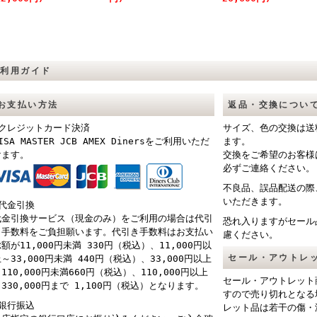
ご利用ガイド
お支払い方法
返品・交換につい
■クレジットカード決済
サイズ、色の交換は送
ISA MASTER JCB AMEX Dinersをご利用いただ
ます。
けます。
交換をご希望のお客様
必ずご連絡ください。
不良品、誤品配送の際
いただきます。
■代金引換
代金引換サービス（現金のみ）をご利用の場合は代引
恐れ入りますがセール
き手数料をご負担願います。代引き手数料はお支払い
慮ください。
額が11,000円未満 330円（税込）、11,000円以
セール・アウトレ
～33,000円未満 440円（税込）、33,000円以上
110,000円未満660円（税込）、110,000円以上
セール・アウトレット
330,000円まで 1,100円（税込）となります。
すので売り切れとなる
■銀行振込
レット品は若干の傷・