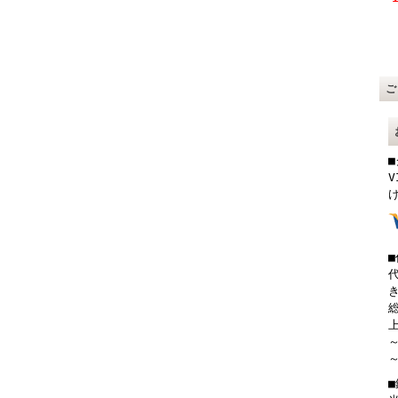
V
総
上
～
～