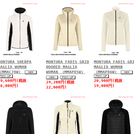
MONTURA SHERPA
MONTURA FADIS GRID
MONTURA FADIS GR
MAGLIA WOMAN
HOODED MAGLIA
MAGLIA WOMAN
（MMAC78W）
WOMAN （MMAP85W）
（MMAP86W）
39,600円(税抜
20,900円(税抜
24,200円(税抜
36,000円)
19,000円)
22,000円)