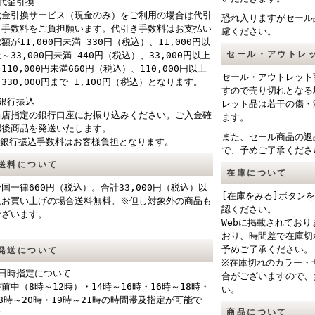
■代金引換
代金引換サービス（現金のみ）をご利用の場合は代引
恐れ入りますがセール
き手数料をご負担願います。代引き手数料はお支払い
慮ください。
額が11,000円未満 330円（税込）、11,000円以
セール・アウトレ
～33,000円未満 440円（税込）、33,000円以上
110,000円未満660円（税込）、110,000円以上
セール・アウトレット
330,000円まで 1,100円（税込）となります。
すので売り切れとなる
■銀行振込
レット品は若干の傷・
当店指定の銀行口座にお振り込みください。ご入金確
ます。
認後商品を発送いたします。
また、セール商品の返
※銀行振込手数料はお客様負担となります。
で、予めご了承くださ
送料について
在庫について
全国一律660円（税込）。合計33,000円（税込）以
[在庫をみる]ボタン
上お買い上げの場合送料無料。※但し対象外の商品も
認ください。
ございます。
Webに掲載されてお
おり、時間差で在庫切
予めご了承ください。
発送について
※在庫切れのカラー・
■日時指定について
合がございますので、
午前中（8時～12時）・14時～16時・16時～18時・
い。
18時～20時・19時～21時の時間帯及指定が可能で
商品について
す。