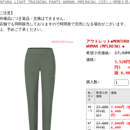
ONTURA LIGHT TRAINING PANTS WOMAN（MPLR63W）の詳しい情報を見
ご注意】
特価品につき返品・交換はできません。
店舗でも同時販売しておりますので時間差で完売になる場合がございます。
上、予めご了承ください。
アウトレット◆MONTURA L
WOMAN（MPLR63W）◆
17,60
希望小売価格:
価格:
3,520
円) <8
抜 6,4
購入数:
色／
希望小売
価格
サイ
価格
ズ
49
17,600
7,040円 (
／L
円(税
6,400
込)
円) <60%
87
17,600
7,040円 (
／
円(税
6,400