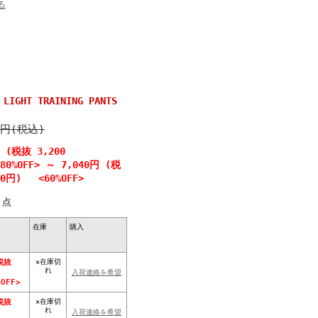
る
IGHT TRAINING PANTS
0円(税込)
円 (税抜 3,200
0%OFF>
～
7,040円 (税
00円) <60%OFF>
点
在庫
購入
×在庫切
税抜
れ
入荷連絡を希望
OFF>
×在庫切
税抜
れ
入荷連絡を希望