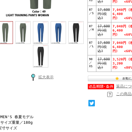
XS
込)
円) <60%
87
17,600
7,040円 (
／S
円(税
6,400
込)
円) <60%
87
17,600
7,040円 (
／M
円(税
6,400
込)
円) <60%
87
17,600
7,040円 (
／L
円(税
6,400
込)
円) <60%
90
17,600
3,520円 (
／
円(税
3,200
XS
込)
円) <80%
拡大表示
返品につ
この商品
OMEN'S 春夏モデル
Sサイズ重量／180g
実寸サイズ