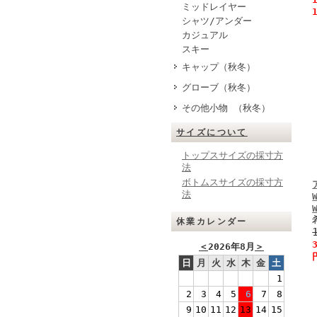
ミッドレイヤー
シャツ/アンダー
カジュアル
スキー
キャップ（秋冬）
グローブ（秋冬）
その他小物 （秋冬）
サイズについて
トップスサイズの採寸方
法
ボトムスサイズの採寸方
法
休業カレンダー
＜
2026年8月
＞
日
月
火
水
木
金
土
1
2
3
4
5
6
7
8
9
10
11
12
13
14
15