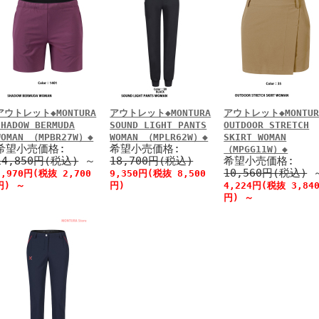
アウトレット◆MONTURA
アウトレット◆MONTURA
アウトレット◆MONTUR
SHADOW BERMUDA
SOUND LIGHT PANTS
OUTDOOR STRETCH
WOMAN （MPBR27W）◆
WOMAN （MPLR62W）◆
SKIRT WOMAN
希望小売価格:
希望小売価格:
（MPGG11W）◆
14,850円(税込)
～
18,700円(税込)
希望小売価格:
10,560円(税込)
2,970円(税抜 2,700
9,350円(税抜 8,500
円)
～
円)
4,224円(税抜 3,84
円)
～