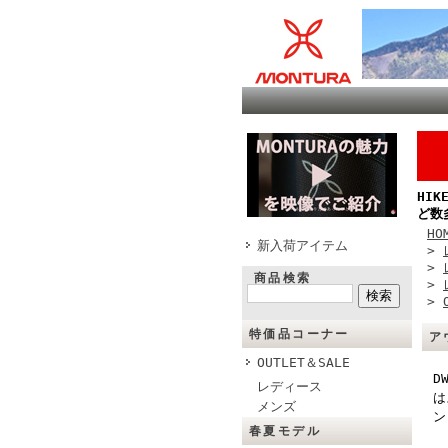
HI
ど数
HO
新入荷アイテム
>
>
商品検索
>
>
特価品コーナー
ア
OUTLET＆SALE
D
レディース
は
メンズ
ン
春夏モデル