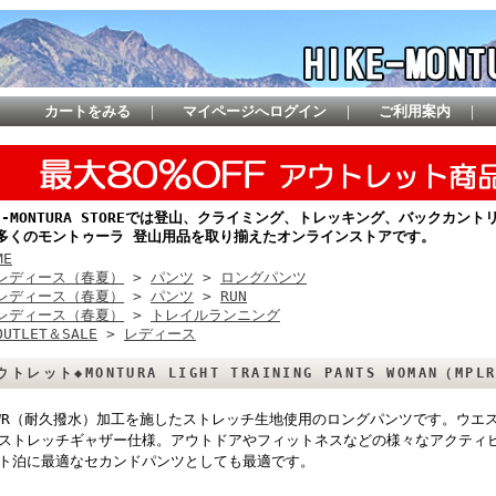
カートをみる
｜
マイページへログイン
｜
ご利用案内
｜
KE-MONTURA STOREでは登山、クライミング、トレッキング、バックカ
多くのモントゥーラ 登山用品を取り揃えたオンラインストアです。
ME
レディース（春夏）
>
パンツ
>
ロングパンツ
レディース（春夏）
>
パンツ
>
RUN
レディース（春夏）
>
トレイルランニング
OUTLET＆SALE
>
レディース
ウトレット◆MONTURA LIGHT TRAINING PANTS WOMAN（MPL
WR（耐久撥水）加工を施したストレッチ生地使用のロングパンツです。ウエ
ストレッチギャザー仕様。アウトドアやフィットネスなどの様々なアクティ
ト泊に最適なセカンドパンツとしても最適です。