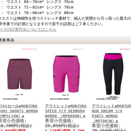
 ： ウエスト 66～76cm* レングス 76cm
 ： ウエスト 72～82cm* レングス 78cm
 ： ウエスト 76～86cm* レングス 80cm
ウエストは伸縮性を持つストレッチ素材で、縮んだ状態から引っ張った最大
手作業での計測となりますので若干の誤差はご了承ください。
イズの計測方法についてはこちら
関連商品
25SSセール◆MONTURA
アウトレット◆MONTURA
アウトレット◆MONTUR
COOS SHORTS WOMAN
SPEED FLY BERMUDA
RUN DREAM 3/4
（MPSC34W）◆
WOMAN （MPBR80W）◆
PANTS WOMAN
希望小売価格:
希望小売価格:
（MPTR03W）◆
18,700円(税込)
25,850円(税込)
希望小売価格:
20,350円(税込)
13,090円(税抜
5,170円(税抜 4,700