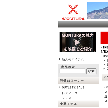
HI
ど数
HO
新入荷アイテム
>
>
商品検索
>
ア
特価品コーナー
G
OUTLET＆SALE
ス
レディース
腿
メンズ
ス
春夏モデル