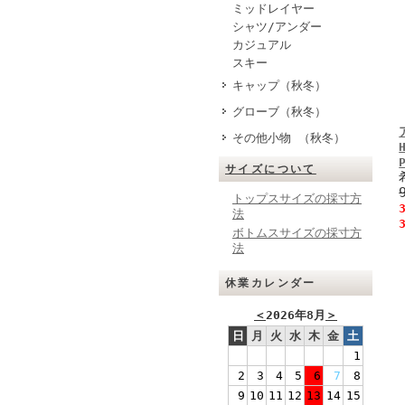
ミッドレイヤー
シャツ/アンダー
カジュアル
スキー
キャップ（秋冬）
グローブ（秋冬）
その他小物 （秋冬）
サイズについて
トップスサイズの採寸方
法
ボトムスサイズの採寸方
法
休業カレンダー
＜
2026年8月
＞
日
月
火
水
木
金
土
1
2
3
4
5
6
7
8
9
10
11
12
13
14
15