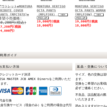
アウトレット◆MONTURA
MONTURA VERTIGO
MONTURA VERTIGO
TRIBUTE COVER
OCTA PANTS
OCTA PANTS WOMAN
PANTS (MPCT07X)◆
（MPLP39X）
(MPLP39W)
希望小売価格:
19,800円(税抜
19,800円(税抜
68,200円(税込)
18,000円)
18,000円)
27,280円(税抜
24,800円)
ご利用ガイド
お支払い方法
返品・交換につい
■クレジットカード決済
サイズ、色の交換は送
ISA MASTER JCB AMEX Dinersをご利用いただ
ます。
けます。
交換をご希望のお客様
必ずご連絡ください。
不良品、誤品配送の際
いただきます。
■代金引換
代金引換サービス（現金のみ）をご利用の場合は代引
恐れ入りますがセール