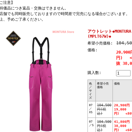
ご注意】
特価品につき返品・交換はできません。
店舗でも同時販売しておりますので時間差で完売になる場合がございます。
上、予めご了承ください。
アウトレット◆MONTURA L
(MPLT67W)◆
104,5
希望小売価格:
価格:
20,900
円) <8
抜 38,
購入数:
色
希望小売
価格
／
価格
サ
イ
ズ
07
104,500
20,900円
／
円(税
19,000
XS
込)
円) <80%
07
104,500
41,800円
／S
円(税
38,000
込)
円) <60%