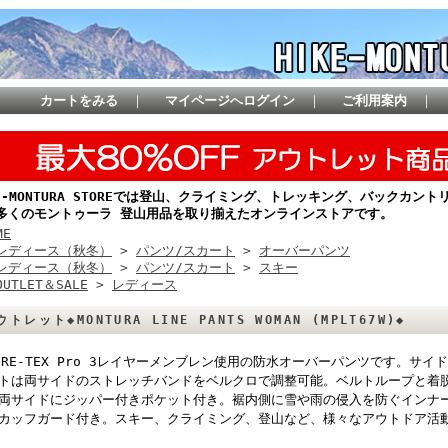
カートをみる
｜
マイページへログイン
｜
ご利用案内
｜
KE-MONTURA STOREでは登山、クライミング、トレッキング、バックカ
多くのモントゥーラ 登山用品を取り揃えたオンラインストアです。
ME
レディース（秋冬）
>
パンツ/スカート
>
オーバーパンツ
レディース（秋冬）
>
パンツ/スカート
>
スキー
OUTLET＆SALE
>
レディース
ウトレット◆MONTURA LINE PANTS WOMAN (MPLT67W)◆
ORE-TEX Pro 3レイヤーメンブレン使用の防水オーバーパンツです。サ
トは両サイドのストレッチバンドをベルクロで調整可能。ベルトループと着
両サイドにジッパー付きポケット付き。裾内側に雪や雨の侵入を防ぐインナ
カッフガード付き。スキー、クライミング、登山など、様々なアウトドア活