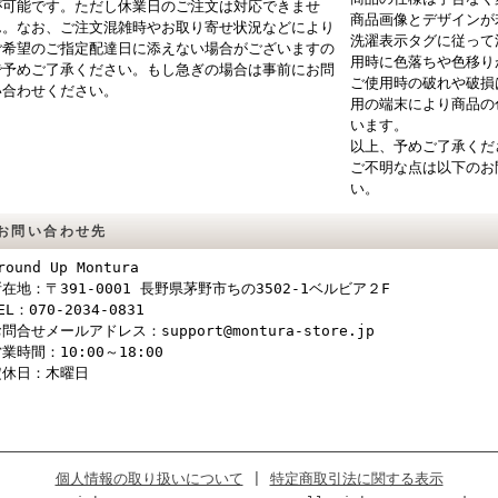
が可能です。ただし休業日のご注文は対応できませ
商品画像とデザインが
ん。なお、ご注文混雑時やお取り寄せ状況などにより
洗濯表示タグに従って
ご希望のご指定配達日に添えない場合がございますの
用時に色落ちや色移り
で予めご了承ください。もし急ぎの場合は事前にお問
ご使用時の破れや破損
い合わせください。
用の端末により商品の
います。
以上、予めご了承くだ
ご不明な点は以下のお
い。
お問い合わせ先
round Up Montura
在地：〒391-0001 長野県茅野市ちの3502-1ベルビア２F
EL：070-2034-0831
問合せメールアドレス：support@montura-store.jp
業時間：10:00～18:00
定休日：木曜日
個人情報の取り扱いについて
|
特定商取引法に関する表示