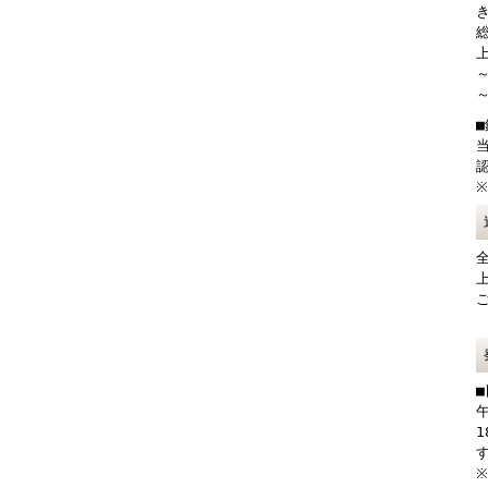
総
上
～
～