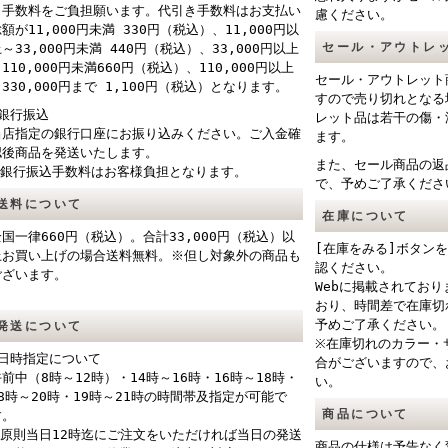
き手数料をご負担願います。代引き手数料はお支払い
慮ください。
額が11,000円未満 330円（税込）、11,000円以
セール・アウトレ
～33,000円未満 440円（税込）、33,000円以上
110,000円未満660円（税込）、110,000円以上
セール・アウトレット
330,000円まで 1,100円（税込）となります。
すので売り切れとなる
■銀行振込
レット品は若干の傷・
当店指定の銀行口座にお振り込みください。ご入金確
ます。
認後商品を発送いたします。
また、セール商品の返
※銀行振込手数料はお客様負担となります。
で、予めご了承くださ
送料について
在庫について
全国一律660円（税込）。合計33,000円（税込）以
[在庫をみる]ボタン
上お買い上げの場合送料無料。※但し対象外の商品も
認ください。
ございます。
Webに掲載されてお
おり、時間差で在庫切
予めご了承ください。
発送について
※在庫切れのカラー・
■日時指定について
合がございますので、
午前中（8時～12時）・14時～16時・16時～18時・
い。
18時～20時・19時～21時の時間帯及指定が可能で
商品について
す。
※原則当日12時迄にご注文をいただければ当日の発送
商品の仕様は予告なく