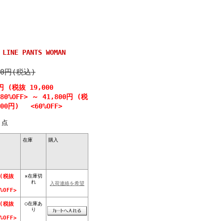
INE PANTS WOMAN
00円(税込)
円 (税抜 19,000
0%OFF>
～
41,800円 (税
000円) <60%OFF>
点
在庫
購入
×在庫切
 (税抜
れ
入荷連絡を希望
OFF>
○在庫あ
 (税抜
り
OFF>