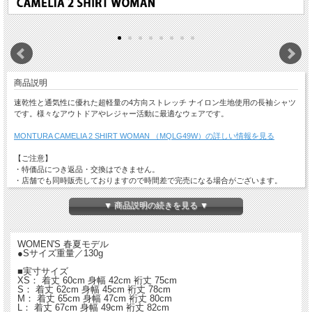
商品説明
速乾性と通気性に優れた超軽量の4方向ストレッチ ナイロン生地使用の長袖シャツ
です。様々なアウトドアやレジャー活動に最適なウェアです。
MONTURA CAMELIA 2 SHIRT WOMAN （MQLG49W）の詳しい情報を見る
【ご注意】
・特価品につき返品・交換はできません。
・店舗でも同時販売しておりますので時間差で完売になる場合がございます。
以上、予めご了承ください。
▼ 商品説明の続きを見る ▼
WOMEN'S 春夏モデル
●Sサイズ重量／130g
■実寸サイズ
XS： 着丈 60cm 身幅 42cm 裄丈 75cm
S： 着丈 62cm 身幅 45cm 裄丈 78cm
M： 着丈 65cm 身幅 47cm 裄丈 80cm
L： 着丈 67cm 身幅 49cm 裄丈 82cm