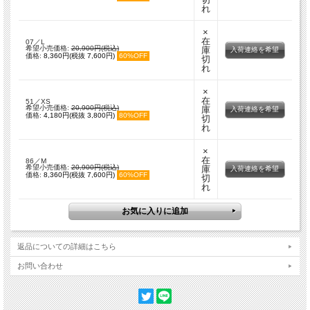
れ
×
在
07／L
希望小売価格:
20,900円(税込)
庫
入荷連絡を希望
価格:
8,360円(税抜 7,600円)
60%OFF
切
れ
×
在
51／XS
希望小売価格:
20,900円(税込)
庫
入荷連絡を希望
価格:
4,180円(税抜 3,800円)
80%OFF
切
れ
×
在
86／M
希望小売価格:
20,900円(税込)
庫
入荷連絡を希望
価格:
8,360円(税抜 7,600円)
60%OFF
切
れ
返品についての詳細はこちら
お問い合わせ