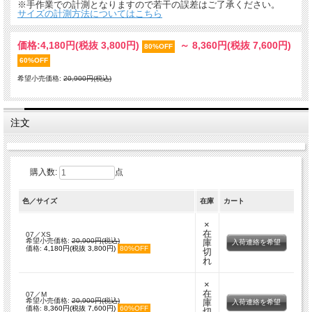
※手作業での計測となりますので若干の誤差はご了承ください。
サイズの計測方法についてはこちら
価格:
4,180円
(税抜 3,800円)
～
8,360円
(税抜 7,600円)
80%OFF
60%OFF
希望小売価格:
20,900円(税込)
注文
購入数:
点
色／サイズ
在庫
カート
×
在
07／XS
希望小売価格:
20,900円(税込)
庫
入荷連絡を希望
価格:
4,180円(税抜 3,800円)
80%OFF
切
れ
×
在
07／M
希望小売価格:
20,900円(税込)
庫
入荷連絡を希望
価格:
8,360円(税抜 7,600円)
60%OFF
切