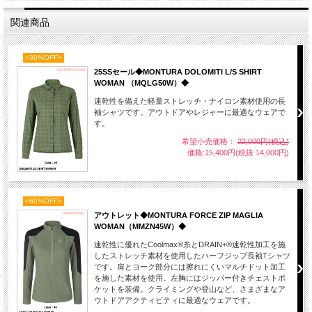
関連商品
<30%OFF>
25SSセール◆MONTURA DOLOMITI L/S SHIRT
WOMAN （MQLG50W）◆
速乾性を備えた軽量ストレッチ・ナイロン素材使用の長
袖シャツです。アウトドアやレジャーに最適なウェアで
す。
希望小売価格：
22,000円(税込)
価格:15,400円(税抜 14,000円)
<60%OFF>
アウトレット◆MONTURA FORCE ZIP MAGLIA
WOMAN（MMZN45W）◆
速乾性に優れたCoolmax®糸とDRAIN+®速乾性加工を施
したストレッチ素材を使用したハーフジップ長袖Tシャツ
です。肩とヨーク部分には擦れにくいマルチドット加工
を施した素材を使用。左胸にはジッパー付きチェストポ
ケットを装備。クライミングや登山など、さまざまなア
ウトドアアクティビティに最適なウェアです。