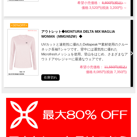
希望小売価格：
8,800円(税込)
～
価格:3,520円(税抜 3,200円)
～
<30%OFF>
アウトレット◆MONTURA DELTA MIX MAGLIA
WOMAN（MMGN52W）◆
UVカットと速乾性に優れたDeltapeak™素材使用のクルー
ネック長袖Tシャツです。背中には通気性に優れた
Microfreshメッシュを使用。登山をはじめ、さまざまなア
ウトドアやレジャーに最適なウェアです。
希望小売価格：
11,550円(税込)
価格:8,085円(税抜 7,350円)
在庫切れ