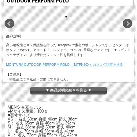
商品説明
高い速乾性とＵＶ保護性を持ったDeltapeak™素材のポロシャツです。センターは
ボタン止め仕様。アウトドア、レジャー、ゴルフに最適なウェアです。エルゴノミ
ックデザインにより優れたフィット性を提供します。
MONTURA OUTDOOR PERFORM POLO （MTPN50X）のブログ記事を見る
【ご注意】
・特価品につき返品・交換はできません。
・店舗でも同時販売しておりますので時間差で完売になる場合がございます。
以上、予めご了承ください。
▼ 商品説明の続きを見る ▼
MEN'S 春夏モデル
●Mサイズ重量／100ｇ
■実寸サイズ
XS： 着丈 63cm 身幅 46cm 裄丈 38cm
S： 着丈 65cm 身幅 48cm 裄丈 39cm
M： 着丈 68cm 身幅 50cm 裄丈 40cm
L： 着丈 70cm 身幅 53cm 裄丈 41cm
XL： 着丈 72cm 身幅 55cm 裄丈 42cm