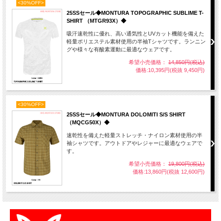
<30%OFF>
25SSセール◆MONTURA TOPOGRAPHIC SUBLIME T-
SHIRT （MTGR93X）◆
吸汗速乾性に優れ、高い通気性とUVカット機能を備えた
軽量ポリエステル素材使用の半袖Tシャツです。ランニン
グや様々な有酸素運動に最適なウェアです。
希望小売価格：
14,850円(税込)
価格:10,395円(税抜 9,450円)
<30%OFF>
25SSセール◆MONTURA DOLOMITI S/S SHIRT
（MQCG50X）◆
速乾性を備えた軽量ストレッチ・ナイロン素材使用の半
袖シャツです。アウトドアやレジャーに最適なウェアで
す。
希望小売価格：
19,800円(税込)
価格:13,860円(税抜 12,600円)