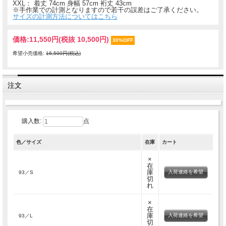
XXL： 着丈 74cm 身幅 57cm 裄丈 43cm
※手作業での計測となりますので若干の誤差はご了承ください。
サイズの計測方法についてはこちら
価格:
11,550円
(税抜 10,500円)
30%OFF
希望小売価格:
16,500円(税込)
注文
購入数:
点
色／サイズ
在庫
カート
×
在
庫
入荷連絡を希望
93／S
切
れ
×
在
庫
入荷連絡を希望
93／L
切