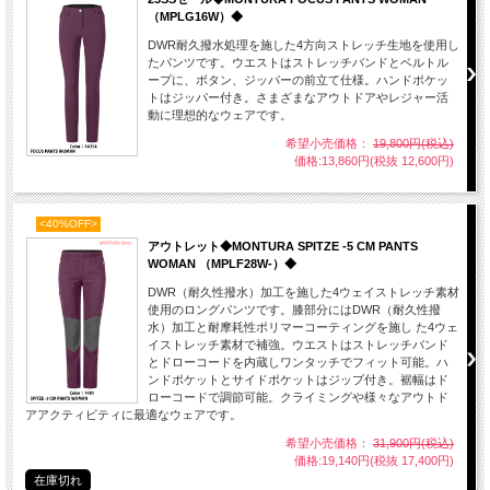
（MPLG16W）◆
DWR耐久撥水処理を施した4方向ストレッチ生地を使用し
たパンツです。ウエストはストレッチバンドとベルトル
ープに、ボタン、ジッパーの前立て仕様。ハンドポケッ
トはジッパー付き。さまざまなアウトドアやレジャー活
動に理想的なウェアです。
希望小売価格：
19,800円(税込)
価格:13,860円(税抜 12,600円)
<40%OFF>
アウトレット◆MONTURA SPITZE -5 CM PANTS
WOMAN （MPLF28W-）◆
DWR（耐久性撥水）加工を施した4ウェイストレッチ素材
使用のロングパンツです。膝部分にはDWR（耐久性撥
水）加工と耐摩耗性ポリマーコーティングを施し た4ウェ
イストレッチ素材で補強。ウエストはストレッチバンド
とドローコードを内蔵しワンタッチでフィット可能。ハ
ンドポケットとサイドポケットはジップ付き。裾幅はド
ローコードで調節可能。クライミングや様々なアウトド
アアクティビティに最適なウェアです。
希望小売価格：
31,900円(税込)
価格:19,140円(税抜 17,400円)
在庫切れ