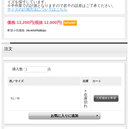
イズを採寸しています。
※手作業での計測となりますので若干の誤差はご了承ください。
サイズの計測方法についてはこちら
価格:
13,200円
(税抜 12,000円)
50%OFF
希望小売価格:
26,400円(税込)
注文
購入数:
点
色／サイズ
在庫
カート
×
在
庫
入荷連絡を希望
51／M
切
れ