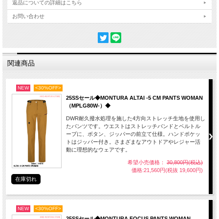
返品についての詳細はこちら
お問い合わせ
関連商品
NEW
<30%OFF>
25SSセール◆MONTURA ALTAI -5 CM PANTS WOMAN
（MPLG80W-）◆
DWR耐久撥水処理を施した4方向ストレッチ生地を使用し
たパンツです。ウエストはストレッチバンドとベルトル
ープに、ボタン、ジッパーの前立て仕様。ハンドポケッ
トはジッパー付き。さまざまなアウトドアやレジャー活
動に理想的なウェアです。
希望小売価格：
30,800円(税込)
価格:21,560円(税抜 19,600円)
在庫切れ
NEW
<30%OFF>
25SSセール◆MONTURA FOCUS PANTS WOMAN