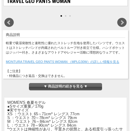
商品説明
軽量で吸湿発散性と速乾性に優れたストレッチ生地を使用したパンツです。ウエス
トはストレッチバンドが内蔵されたベルトループ付き前立て仕様。ハンドポケット
はジッパー付き。さまざまなアウトドアやレジャー活動に理想的なウェアです。
MONTURA TRAVEL GEO PANTS WOMAN （MPLG30W）の詳しい情報を見る
【ご注意】
・特価品につき返品・交換はできません。
・店舗でも同時販売しておりますので時間差で完売になる場合がございます。
以上、予めご了承ください。
▼ 商品説明の続きを見る ▼
WOMEN'S 春夏モデル
●Sサイズ重量／170g
■実寸サイズ
XS ：ウエスト 65～71cm* レングス 77cm
S ：ウエスト 70～78cm* レングス 79cm
M ：ウエスト 76～84cm* レングス 82cm
L ：ウエスト 78～90cm* レングス 84cm
*ウエストは伸縮性があり、平置きの状態と、ある程度引っ張ったサ