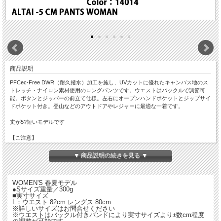
商品説明
PFCec-Free DWR（耐久撥水）加工を施し、UVカットに優れたキャンバス地のス
トレッチ・ナイロン素材使用のロングパンツです。ウエストはバックルで調節可
能。ボタンとジッパーの前立て仕様。左右にオープンハンドポケットとジップサイ
ドポケット付き。登山などのアウトドアやレジャーに最適な一着です。
丈が5?短いモデルです
【ご注意】
・特価品につき返品・交換はできません。
・店舗でも同時販売しておりますので時間差で完売になる場合がございます。
▼ 商品説明の続きを見る ▼
以上、予めご了承ください。
WOMEN'S 春夏モデル
●Sサイズ重量／300g
■実寸サイズ
L：ウエスト 82cm レングス 80cm
※詳しいサイズはお問合せください
※ウエストはバックル付きバンドにより実寸サイズより±数cm程度