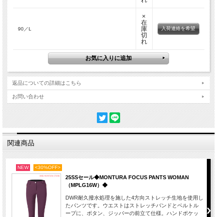
×
在
庫
入荷連絡を希望
90／L
切
れ
返品についての詳細はこちら
お問い合わせ
関連商品
NEW
<30%OFF>
25SSセール◆MONTURA FOCUS PANTS WOMAN
（MPLG16W）◆
DWR耐久撥水処理を施した4方向ストレッチ生地を使用し
たパンツです。ウエストはストレッチバンドとベルトル
ープに、ボタン、ジッパーの前立て仕様。ハンドポケッ