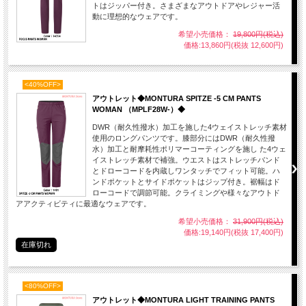
トはジッパー付き。さまざまなアウトドアやレジャー活
動に理想的なウェアです。
希望小売価格：
19,800円(税込)
価格:13,860円(税抜 12,600円)
<40%OFF>
アウトレット◆MONTURA SPITZE -5 CM PANTS
WOMAN （MPLF28W-）◆
DWR（耐久性撥水）加工を施した4ウェイストレッチ素材
使用のロングパンツです。膝部分にはDWR（耐久性撥
水）加工と耐摩耗性ポリマーコーティングを施し た4ウェ
イストレッチ素材で補強。ウエストはストレッチバンド
とドローコードを内蔵しワンタッチでフィット可能。ハ
ンドポケットとサイドポケットはジップ付き。裾幅はド
ローコードで調節可能。クライミングや様々なアウトド
アアクティビティに最適なウェアです。
希望小売価格：
31,900円(税込)
価格:19,140円(税抜 17,400円)
在庫切れ
<80%OFF>
アウトレット◆MONTURA LIGHT TRAINING PANTS