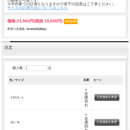
の調整が可能です。
※手作業での計測となりますので若干の誤差はご了承ください。
サイズの計測方法についてはこちら
価格:
21,560円
(税抜 19,600円)
30%OFF
希望小売価格:
30,800円(税込)
注文
購入数:
点
色／サイズ
在庫
カート
×
在
庫
入荷連絡を希望
14014／L
切
れ
×
在
庫
入荷連絡を希望
90／M
切
れ