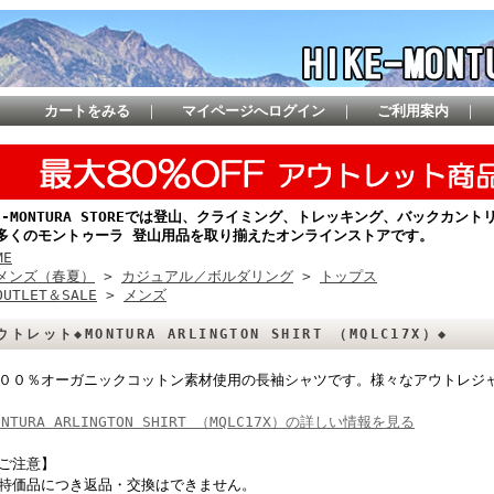
カートをみる
｜
マイページへログイン
｜
ご利用案内
｜
KE-MONTURA STOREでは登山、クライミング、トレッキング、バックカ
多くのモントゥーラ 登山用品を取り揃えたオンラインストアです。
ME
メンズ（春夏）
>
カジュアル／ボルダリング
>
トップス
OUTLET＆SALE
>
メンズ
ウトレット◆MONTURA ARLINGTON SHIRT （MQLC17X）◆
００％オーガニックコットン素材使用の長袖シャツです。様々なアウトレジ
ONTURA ARLINGTON SHIRT （MQLC17X）の詳しい情報を見る
ご注意】
特価品につき返品・交換はできません。