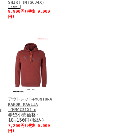
SHIRT（MTGC34X）
9,900円(税抜 9,000
0
円)
A
アウトレット◆MONTURA
KAROK MAGLIA
◆
（MMCC31X）◆
希望小売価格:
18,150円(税込)
0
7,260円(税抜 6,600
円)