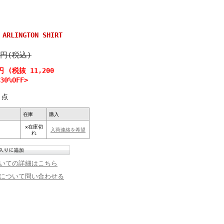
RLINGTON SHIRT
0円(税込)
円 (税抜 11,200
0%OFF>
点
在庫
購入
×在庫切
入荷連絡を希望
れ
いての詳細はこちら
について問い合わせる