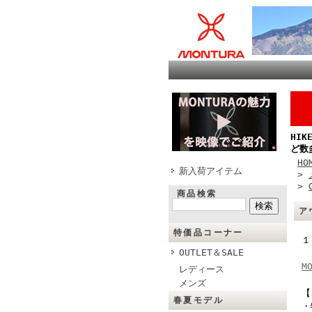
HI
ど数
HO
新入荷アイテム
>
>
商品検索
ア
特価品コーナー
１
OUTLET＆SALE
M
レディース
メンズ
【
春夏モデル
・