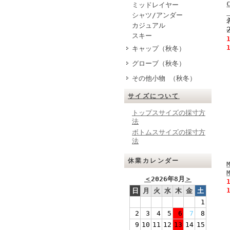
ミッドレイヤー
シャツ/アンダー
カジュアル
スキー
キャップ（秋冬）
グローブ（秋冬）
その他小物 （秋冬）
サイズについて
トップスサイズの採寸方
法
ボトムスサイズの採寸方
法
休業カレンダー
＜
2026年8月
＞
日
月
火
水
木
金
土
1
2
3
4
5
6
7
8
9
10
11
12
13
14
15