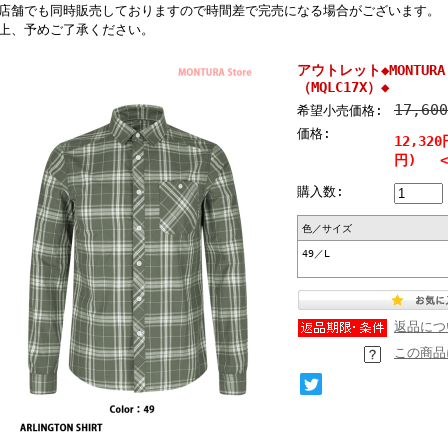
店舗でも同時販売しておりますので時間差で完売になる場合がございます。
上、予めご了承ください。
アウトレット◆MONTURA A
（MQLC17X）◆
17,60
希望小売価格:
価格:
12,320
円) <3
購入数:
色／サイズ
49／L
返品につ
この商品