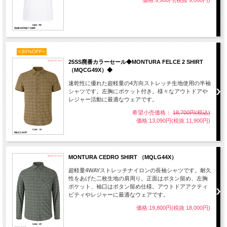
価格:9,900円(税抜 9,000円)
<30%OFF>
25SS廃番カラーセール◆MONTURA FELCE 2 SHIRT
（MQCG49X）◆
速乾性に優れた超軽量の4方向ストレッチ生地使用の半袖
シャツです。左胸にポケット付き。様々なアウトドアや
レジャー活動に最適なウェアです。
希望小売価格：
18,700円(税込)
価格:13,090円(税抜 11,900円)
MONTURA CEDRO SHIRT （MQLG44X）
超軽量4WAYストレッチナイロンの長袖シャツです。耐久
性をあげた二枚生地の肩周り。正面はボタン留め、左胸
ポケット、袖口はボタン留め仕様。アウトドアアクティ
ビティやレジャーに最適なウェアです。
価格:19,800円(税抜 18,000円)