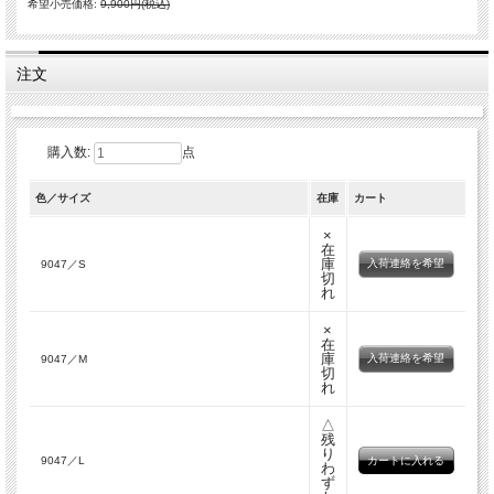
希望小売価格:
9,900円(税込)
注文
購入数:
点
色／サイズ
在庫
カート
×
在
庫
入荷連絡を希望
9047／S
切
れ
×
在
庫
入荷連絡を希望
9047／M
切
れ
△
残
り
9047／L
わ
ず