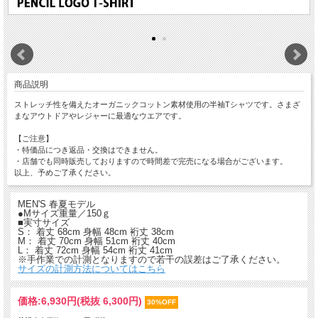
商品説明
ストレッチ性を備えたオーガニックコットン素材使用の半袖Tシャツです。さまざ
まなアウトドアやレジャーに最適なウエアです。
【ご注意】
・特価品につき返品・交換はできません。
・店舗でも同時販売しておりますので時間差で完売になる場合がございます。
以上、予めご了承ください。
MEN'S 春夏モデル
●Mサイズ重量／150ｇ
■実寸サイズ
S： 着丈 68cm 身幅 48cm 裄丈 38cm
M： 着丈 70cm 身幅 51cm 裄丈 40cm
L： 着丈 72cm 身幅 54cm 裄丈 41cm
※手作業での計測となりますので若干の誤差はご了承ください。
サイズの計測方法についてはこちら
価格:
6,930円
(税抜 6,300円)
30%OFF