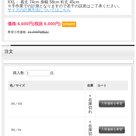
XXL： 着丈 74cm 身幅 58cm 裄丈 45cm
※手作業での計測となりますので若干の誤差はご了承ください。
サイズの計測方法についてはこちら
価格:
6,600円
(税抜 6,000円)
50%OFF
希望小売価格:
13,200円(税込)
注文
購入数:
点
色／サイズ
在庫
カート
×
在
庫
入荷連絡を希望
00／XS
切
れ
×
在
庫
入荷連絡を希望
00／XL
切