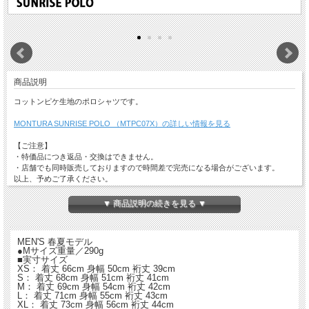
商品説明
コットンピケ生地のポロシャツです。
MONTURA SUNRISE POLO （MTPC07X）の詳しい情報を見る
【ご注意】
・特価品につき返品・交換はできません。
・店舗でも同時販売しておりますので時間差で完売になる場合がございます。
以上、予めご了承ください。
▼ 商品説明の続きを見る ▼
MEN'S 春夏モデル
●Mサイズ重量／290g
■実寸サイズ
XS： 着丈 66cm 身幅 50cm 裄丈 39cm
S： 着丈 68cm 身幅 51cm 裄丈 41cm
M： 着丈 69cm 身幅 54cm 裄丈 42cm
L： 着丈 71cm 身幅 55cm 裄丈 43cm
XL： 着丈 73cm 身幅 56cm 裄丈 44cm