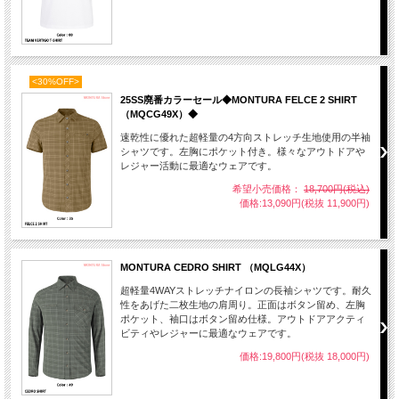
<30%OFF>
25SS廃番カラーセール◆MONTURA FELCE 2 SHIRT
（MQCG49X）◆
速乾性に優れた超軽量の4方向ストレッチ生地使用の半袖
シャツです。左胸にポケット付き。様々なアウトドアや
レジャー活動に最適なウェアです。
希望小売価格：
18,700円(税込)
価格:13,090円(税抜 11,900円)
MONTURA CEDRO SHIRT （MQLG44X）
超軽量4WAYストレッチナイロンの長袖シャツです。耐久
性をあげた二枚生地の肩周り。正面はボタン留め、左胸
ポケット、袖口はボタン留め仕様。アウトドアアクティ
ビティやレジャーに最適なウェアです。
価格:19,800円(税抜 18,000円)