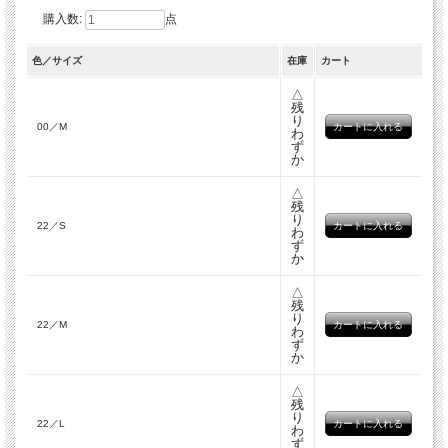
購入数:
点
色／サイズ
在庫
カート
△
残
り
00／M
わ
ず
か
△
残
り
22／S
わ
ず
か
△
残
り
22／M
わ
ず
か
△
残
り
22／L
わ
ず