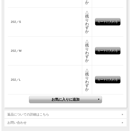
か
△
残
り
202／S
わ
ず
か
△
残
り
202／M
わ
ず
か
△
残
り
202／L
わ
ず
か
返品についての詳細はこちら
お問い合わせ