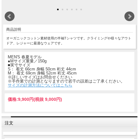
商品説明
オーガニックコットン素材使用の半袖Tシャツです。クライミングや様々なアウト
ドア、レジャーに最適なウェアです。
MEN'S 春夏モデル
●Mサイズ重量／150g
■実寸サイズ
S： 着丈 66cm 身幅 50cm 裄丈 44cm
M： 着丈 69cm 身幅 52cm 裄丈 45cm
※詳しいサイズはお問合せください
※手作業での計測となりますので若干の誤差はご了承ください。
サイズの計測方法についてはこちら
価格:
9,900円
(税抜 9,000円)
注文