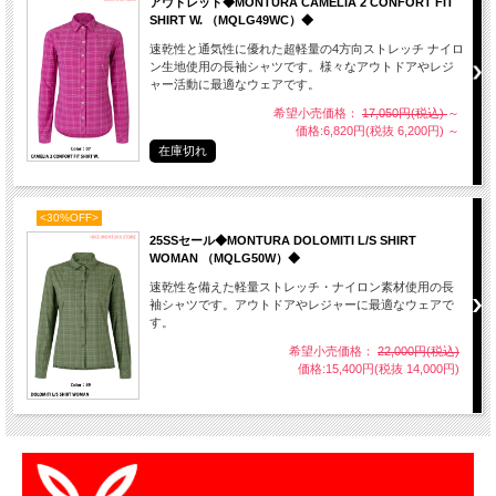
アウトレット◆MONTURA CAMELIA 2 CONFORT FIT
SHIRT W. （MQLG49WC）◆
速乾性と通気性に優れた超軽量の4方向ストレッチ ナイロ
ン生地使用の長袖シャツです。様々なアウトドアやレジ
ャー活動に最適なウェアです。
希望小売価格：
17,050円(税込)
～
価格:6,820円(税抜 6,200円)
～
在庫切れ
<30%OFF>
25SSセール◆MONTURA DOLOMITI L/S SHIRT
WOMAN （MQLG50W）◆
速乾性を備えた軽量ストレッチ・ナイロン素材使用の長
袖シャツです。アウトドアやレジャーに最適なウェアで
す。
希望小売価格：
22,000円(税込)
価格:15,400円(税抜 14,000円)