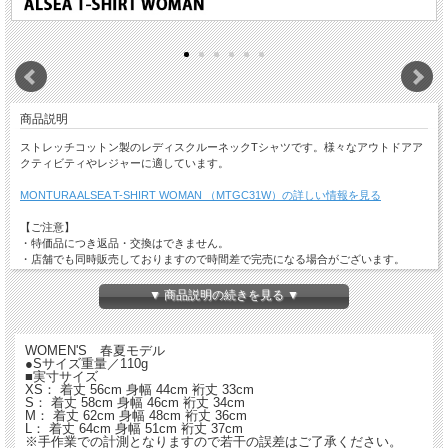
商品説明
ストレッチコットン製のレディスクルーネックTシャツです。様々なアウトドアア
クティビティやレジャーに適しています。
MONTURA ALSEA T-SHIRT WOMAN （MTGC31W）の詳しい情報を見る
【ご注意】
・特価品につき返品・交換はできません。
・店舗でも同時販売しておりますので時間差で完売になる場合がございます。
以上、予めご了承ください。
▼ 商品説明の続きを見る ▼
WOMEN'S 春夏モデル
●Sサイズ重量／110g
■実寸サイズ
XS： 着丈 56cm 身幅 44cm 裄丈 33cm
S： 着丈 58cm 身幅 46cm 裄丈 34cm
M： 着丈 62cm 身幅 48cm 裄丈 36cm
L： 着丈 64cm 身幅 51cm 裄丈 37cm
※手作業での計測となりますので若干の誤差はご了承ください。