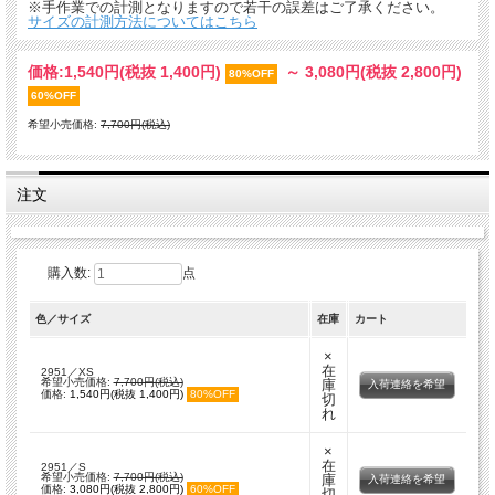
※手作業での計測となりますので若干の誤差はご了承ください。
サイズの計測方法についてはこちら
価格:
1,540円
(税抜 1,400円)
～
3,080円
(税抜 2,800円)
80%OFF
60%OFF
希望小売価格:
7,700円(税込)
注文
購入数:
点
色／サイズ
在庫
カート
×
在
2951／XS
希望小売価格:
7,700円(税込)
庫
入荷連絡を希望
価格:
1,540円(税抜 1,400円)
80%OFF
切
れ
×
在
2951／S
希望小売価格:
7,700円(税込)
庫
入荷連絡を希望
価格:
3,080円(税抜 2,800円)
60%OFF
切