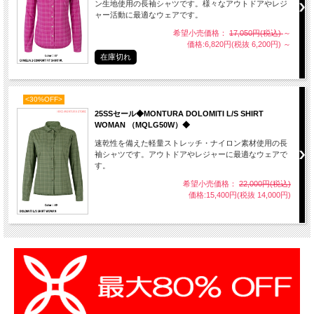
ン生地使用の長袖シャツです。様々なアウトドアやレジ
ャー活動に最適なウェアです。
希望小売価格：
17,050円(税込)
～
価格:6,820円(税抜 6,200円)
～
在庫切れ
<30%OFF>
25SSセール◆MONTURA DOLOMITI L/S SHIRT
WOMAN （MQLG50W）◆
速乾性を備えた軽量ストレッチ・ナイロン素材使用の長
袖シャツです。アウトドアやレジャーに最適なウェアで
す。
希望小売価格：
22,000円(税込)
価格:15,400円(税抜 14,000円)