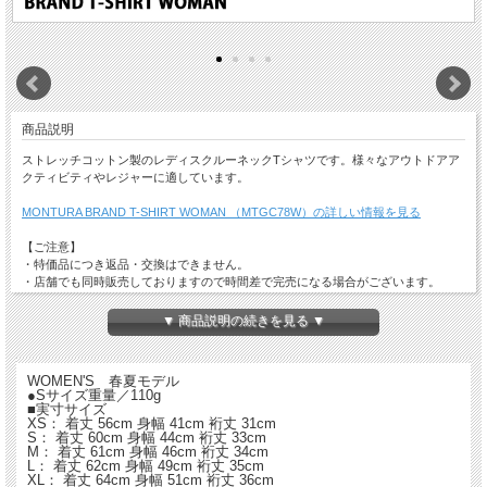
商品説明
ストレッチコットン製のレディスクルーネックTシャツです。様々なアウトドアア
クティビティやレジャーに適しています。
MONTURA BRAND T-SHIRT WOMAN （MTGC78W）の詳しい情報を見る
【ご注意】
・特価品につき返品・交換はできません。
・店舗でも同時販売しておりますので時間差で完売になる場合がございます。
以上、予めご了承ください。
▼ 商品説明の続きを見る ▼
WOMEN'S 春夏モデル
●Sサイズ重量／110g
■実寸サイズ
XS： 着丈 56cm 身幅 41cm 裄丈 31cm
S： 着丈 60cm 身幅 44cm 裄丈 33cm
M： 着丈 61cm 身幅 46cm 裄丈 34cm
L： 着丈 62cm 身幅 49cm 裄丈 35cm
XL： 着丈 64cm 身幅 51cm 裄丈 36cm