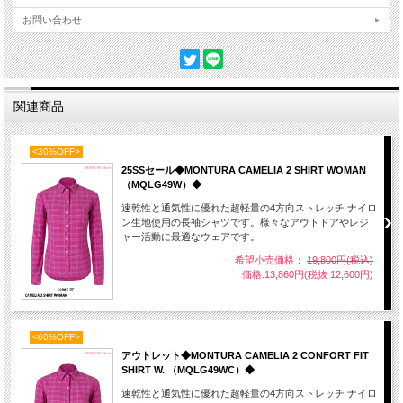
お問い合わせ
関連商品
<30%OFF>
25SSセール◆MONTURA CAMELIA 2 SHIRT WOMAN
（MQLG49W）◆
速乾性と通気性に優れた超軽量の4方向ストレッチ ナイロ
ン生地使用の長袖シャツです。様々なアウトドアやレジ
ャー活動に最適なウェアです。
希望小売価格：
19,800円(税込)
価格:13,860円(税抜 12,600円)
<60%OFF>
アウトレット◆MONTURA CAMELIA 2 CONFORT FIT
SHIRT W. （MQLG49WC）◆
速乾性と通気性に優れた超軽量の4方向ストレッチ ナイロ