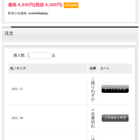
価格:
6,930円
(税抜 6,300円)
30%OFF
希望小売価格:
9,900円(税込)
注文
購入数:
点
色／サイズ
在庫
カート
△
残
り
202／S
わ
ず
か
×
在
庫
入荷連絡を希望
202／M
切
れ
△