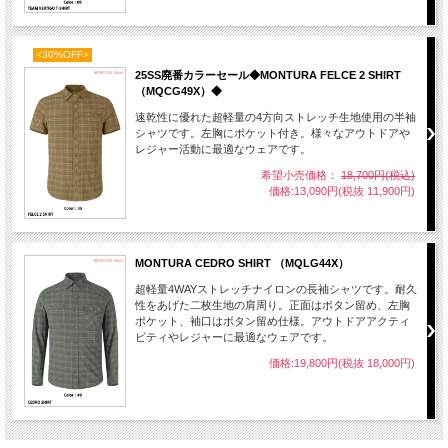
<30%OFF>
25SS廃番カラーセール◆MONTURA FELCE 2 SHIRT
（MQCG49X）◆
速乾性に優れた超軽量の4方向ストレッチ生地使用の半袖
シャツです。左胸にポケット付き。様々なアウトドアや
レジャー活動に最適なウェアです。
希望小売価格：
18,700円(税込)
価格:13,090円(税抜 11,900円)
MONTURA CEDRO SHIRT （MQLG44X）
超軽量4WAYストレッチナイロンの長袖シャツです。耐久
性をあげた二枚生地の肩周り。正面はボタン留め、左胸
ポケット、袖口はボタン留め仕様。アウトドアアクティ
ビティやレジャーに最適なウェアです。
価格:19,800円(税抜 18,000円)