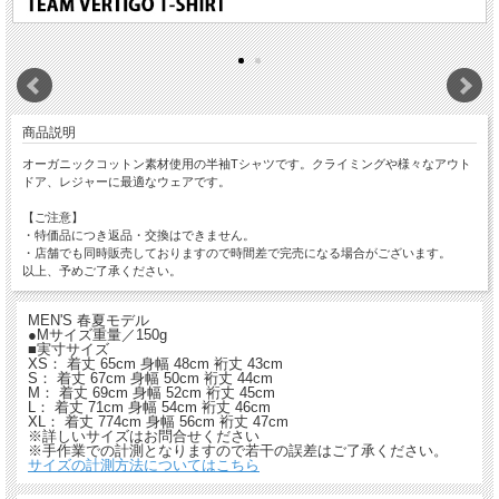
商品説明
オーガニックコットン素材使用の半袖Tシャツです。クライミングや様々なアウト
ドア、レジャーに最適なウェアです。
【ご注意】
・特価品につき返品・交換はできません。
・店舗でも同時販売しておりますので時間差で完売になる場合がございます。
以上、予めご了承ください。
MEN'S 春夏モデル
●Mサイズ重量／150g
■実寸サイズ
XS： 着丈 65cm 身幅 48cm 裄丈 43cm
S： 着丈 67cm 身幅 50cm 裄丈 44cm
M： 着丈 69cm 身幅 52cm 裄丈 45cm
L： 着丈 71cm 身幅 54cm 裄丈 46cm
XL： 着丈 774cm 身幅 56cm 裄丈 47cm
※詳しいサイズはお問合せください
※手作業での計測となりますので若干の誤差はご了承ください。
サイズの計測方法についてはこちら