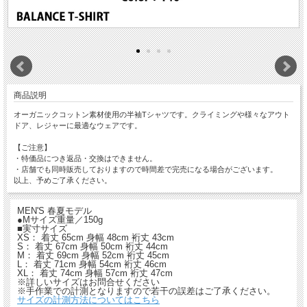
商品説明
オーガニックコットン素材使用の半袖Tシャツです。クライミングや様々なアウト
ドア、レジャーに最適なウェアです。
【ご注意】
・特価品につき返品・交換はできません。
・店舗でも同時販売しておりますので時間差で完売になる場合がございます。
以上、予めご了承ください。
MEN'S 春夏モデル
●Mサイズ重量／150g
■実寸サイズ
XS： 着丈 65cm 身幅 48cm 裄丈 43cm
S： 着丈 67cm 身幅 50cm 裄丈 44cm
M： 着丈 69cm 身幅 52cm 裄丈 45cm
L： 着丈 71cm 身幅 54cm 裄丈 46cm
XL： 着丈 74cm 身幅 57cm 裄丈 47cm
※詳しいサイズはお問合せください
※手作業での計測となりますので若干の誤差はご了承ください。
サイズの計測方法についてはこちら