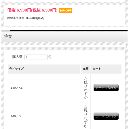
価格:
6,930円
(税抜 6,300円)
30%OFF
希望小売価格:
9,900円(税込)
注文
購入数:
点
色／サイズ
在庫
カート
△
残
り
140／XS
わ
ず
か
△
残
り
140／S
わ
ず
か