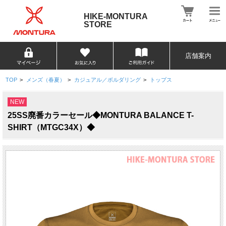
HIKE-MONTURA
STORE
店舗案内
TOP
>
メンズ（春夏）
>
カジュアル／ボルダリング
>
トップス
NEW
25SS廃番カラーセール◆MONTURA BALANCE T-
SHIRT（MTGC34X）◆