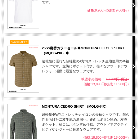
です。
価格:9,900円(税抜 9,000円)
<30%OFF>
25SS廃番カラーセール◆MONTURA FELCE 2 SHIRT
（MQCG49X）◆
速乾性に優れた超軽量の4方向ストレッチ生地使用の半袖
シャツです。左胸にポケット付き。様々なアウトドアや
レジャー活動に最適なウェアです。
希望小売価格：
18,700円(税込)
価格:13,090円(税抜 11,900円)
MONTURA CEDRO SHIRT （MQLG44X）
超軽量4WAYストレッチナイロンの長袖シャツです。耐久
性をあげた二枚生地の肩周り。正面はボタン留め、左胸
ポケット、袖口はボタン留め仕様。アウトドアアクティ
ビティやレジャーに最適なウェアです。
価格:19,800円(税抜 18,000円)