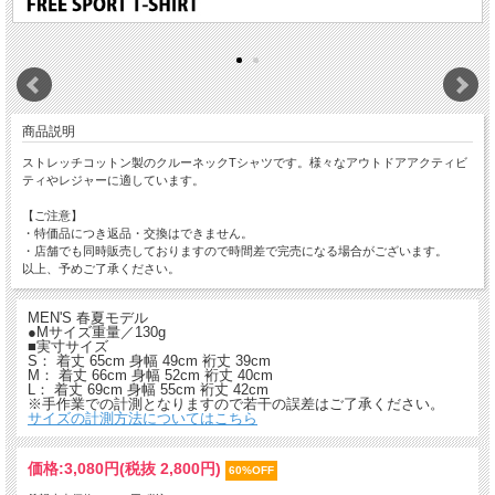
商品説明
ストレッチコットン製のクルーネックTシャツです。様々なアウトドアアクティビ
ティやレジャーに適しています。
【ご注意】
・特価品につき返品・交換はできません。
・店舗でも同時販売しておりますので時間差で完売になる場合がございます。
以上、予めご了承ください。
MEN'S 春夏モデル
●Mサイズ重量／130g
■実寸サイズ
S： 着丈 65cm 身幅 49cm 裄丈 39cm
M： 着丈 66cm 身幅 52cm 裄丈 40cm
L： 着丈 69cm 身幅 55cm 裄丈 42cm
※手作業での計測となりますので若干の誤差はご了承ください。
サイズの計測方法についてはこちら
価格:
3,080円
(税抜 2,800円)
60%OFF