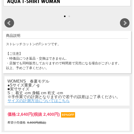
商品説明
ストレッチコットンのTシャツです。
【ご注意】
・特価品につき返品・交換はできません。
・店舗でも同時販売しておりますので時間差で完売になる場合がございます。
以上、予めご了承ください。
WOMEN'S 春夏モデル
●Sサイズ重量／-g
■実寸サイズ
S： 着丈 -cm 身幅 cm 裄丈 -cm
※手作業での計測となりますので若干の誤差はご了承ください。
サイズの計測方法についてはこちら
価格:
2,640円
(税抜 2,400円)
60%OFF
希望小売価格:
6,600円(税込)