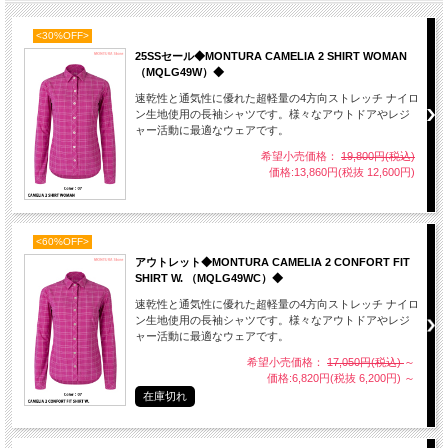
<30%OFF>
25SSセール◆MONTURA CAMELIA 2 SHIRT WOMAN
（MQLG49W）◆
速乾性と通気性に優れた超軽量の4方向ストレッチ ナイロ
ン生地使用の長袖シャツです。様々なアウトドアやレジ
ャー活動に最適なウェアです。
希望小売価格：
19,800円(税込)
価格:13,860円(税抜 12,600円)
<60%OFF>
アウトレット◆MONTURA CAMELIA 2 CONFORT FIT
SHIRT W. （MQLG49WC）◆
速乾性と通気性に優れた超軽量の4方向ストレッチ ナイロ
ン生地使用の長袖シャツです。様々なアウトドアやレジ
ャー活動に最適なウェアです。
希望小売価格：
17,050円(税込)
～
価格:6,820円(税抜 6,200円)
～
在庫切れ